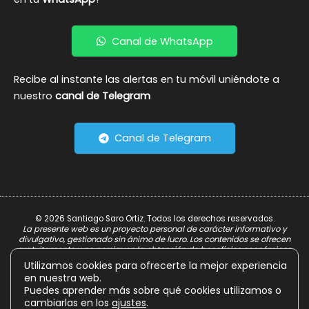
Canal de WhatsApp
Recibe al instante las alertas en tu móvil uniéndote a
nuestro
canal de Telegram
Canal de Telegram
© 2026 Santiago Saro Ortiz. Todos los derechos reservados.
La presente web es un proyecto personal de carácter informativo y
divulgativo, gestionado sin ánimo de lucro. Los contenidos se ofrecen
gratuitamente y no persiguen la obtención de beneficios económicos.
Utilizamos cookies para ofrecerte la mejor experiencia
Aviso Legal
en nuestra web.
Política de Privacidad
Puedes aprender más sobre qué cookies utilizamos o
cambiarlas en los
ajustes
.
Política de Cookies