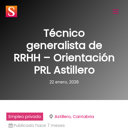
Ir
al
contenido
Técnico
generalista de
RRHH – Orientación
PRL Astillero
22 enero, 2026
Empleo privado
Astillero, Cantabria
Publicado hace 7 meses