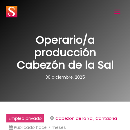
Ir
al
contenido
Operario/a
producción
Cabezón de la Sal
30 diciembre, 2025
Empleo privado
Cabezón de la Sal, Cantabria
Publicado hace 7 meses