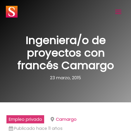
Ir
al
contenido
Ingeniera/o de
proyectos con
francés Camargo
23 marzo, 2015
Empleo privado
Camargo
Publicado hace 11 años