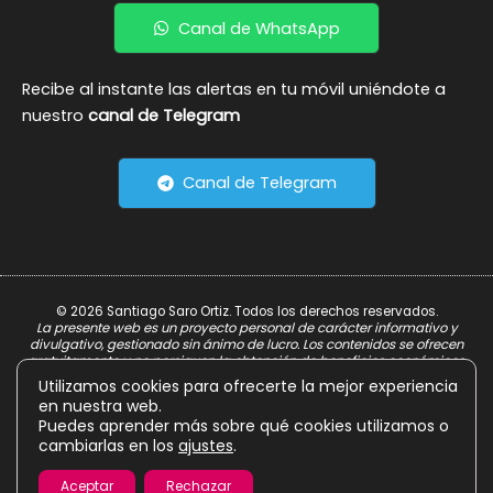
Canal de WhatsApp
Recibe al instante las alertas en tu móvil uniéndote a
nuestro
canal de Telegram
Canal de Telegram
© 2026 Santiago Saro Ortiz. Todos los derechos reservados.
La presente web es un proyecto personal de carácter informativo y
divulgativo, gestionado sin ánimo de lucro. Los contenidos se ofrecen
gratuitamente y no persiguen la obtención de beneficios económicos.
Utilizamos cookies para ofrecerte la mejor experiencia
Aviso Legal
en nuestra web.
Política de Privacidad
Puedes aprender más sobre qué cookies utilizamos o
cambiarlas en los
ajustes
.
Política de Cookies
Aceptar
Rechazar