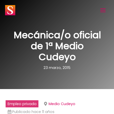
Ir
al
contenido
Mecánica/o oficial
de 1ª Medio
Cudeyo
23 marzo, 2015
Empleo privado
Medio Cudeyo
Publicado hace 11 años