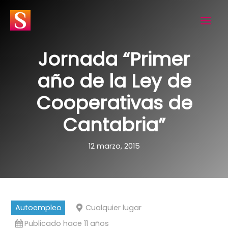
Ir
al
contenido
Jornada “Primer
año de la Ley de
Cooperativas de
Cantabria”
12 marzo, 2015
Autoempleo
Cualquier lugar
Publicado hace 11 años