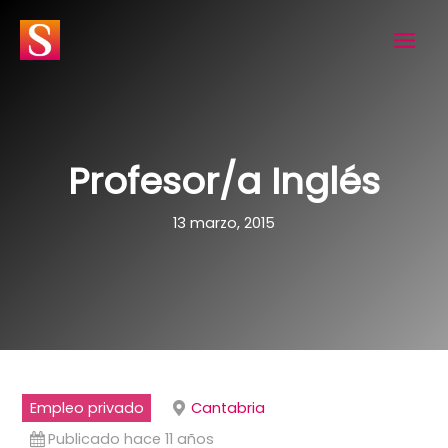
Ir
al
contenido
Profesor/a Inglés
13 marzo, 2015
Empleo privado
Cantabria
Publicado hace 11 años