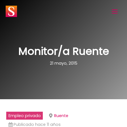
Ir
al
contenido
Monitor/a Ruente
21 mayo, 2015
Empleo privado
Ruente
Publicado hace 11 años