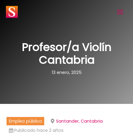
Ir
al
contenido
Profesor/a Violín
Cantabria
13 enero, 2025
Empleo público
Santander, Cantabria
Publicado hace 2 años