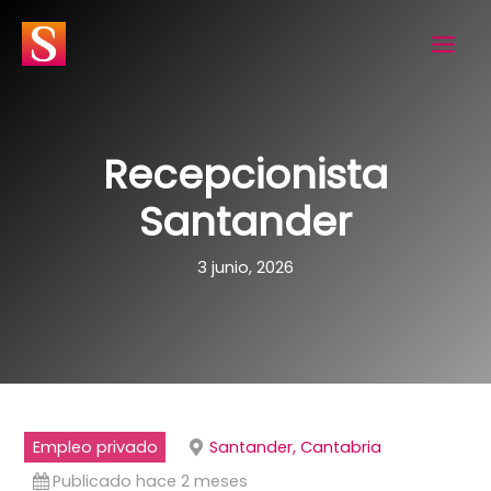
Ir
al
contenido
Recepcionista
Santander
3 junio, 2026
Empleo privado
Santander, Cantabria
Publicado hace 2 meses