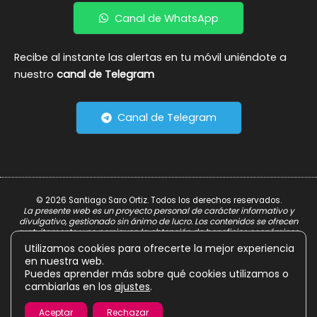
Canal de WhatsApp
Recibe al instante las alertas en tu móvil uniéndote a
nuestro
canal de Telegram
Canal de Telegram
© 2026 Santiago Saro Ortiz. Todos los derechos reservados.
La presente web es un proyecto personal de carácter informativo y
divulgativo, gestionado sin ánimo de lucro. Los contenidos se ofrecen
gratuitamente y no persiguen la obtención de beneficios económicos.
Utilizamos cookies para ofrecerte la mejor experiencia
Aviso Legal
en nuestra web.
Política de Privacidad
Puedes aprender más sobre qué cookies utilizamos o
cambiarlas en los
ajustes
.
Política de Cookies
Aceptar
Rechazar