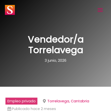
Ir
al
contenido
Vendedor/a
Torrelavega
3 junio, 2026
Empleo privado
Torrelavega, Cantabria
Publicado hace 2 meses