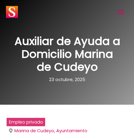
Ir
al
contenido
Auxiliar de Ayuda a
Domicilio Marina
de Cudeyo
23 octubre, 2025
Empleo privado
Marina de Cudeyo, Ayuntamiento